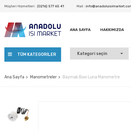
Müşteri Hizmetleri :
(0216) 577 65 41
Mail :
info@anadoluisimarket.co
ANA SAYFA
HAKKIMIZDA
TÜM KATEGORILER
Ana Sayfa
Manometreler
Baymak Baxi Luna Manometre