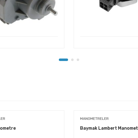
LER
MANOMETRELER
nometre
Baymak Lambert Manomet