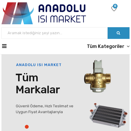
0
Tüm Kategoriler
ANADOLU ISI MARKET
T
ü
m
M
a
r
k
a
l
a
r
G
ü
v
e
n
l
i
Ö
d
e
m
e
,
H
ı
z
l
ı
T
e
s
l
i
m
a
t
v
e
U
y
g
u
n
F
i
y
a
t
A
v
a
n
t
a
j
l
a
r
ı
y
l
a