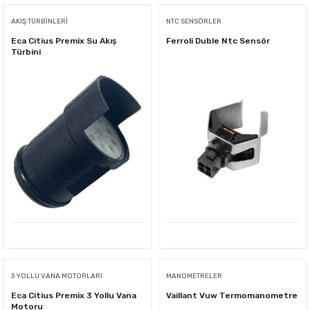
AKIŞ TÜRBINLERI
NTC SENSÖRLER
Eca Citius Premix Su Akış
Ferroli Duble Ntc Sensör
Türbini
3 YOLLU VANA MOTORLARI
MANOMETRELER
Eca Citius Premix 3 Yollu Vana
Vaillant Vuw Termomanometre
Motoru